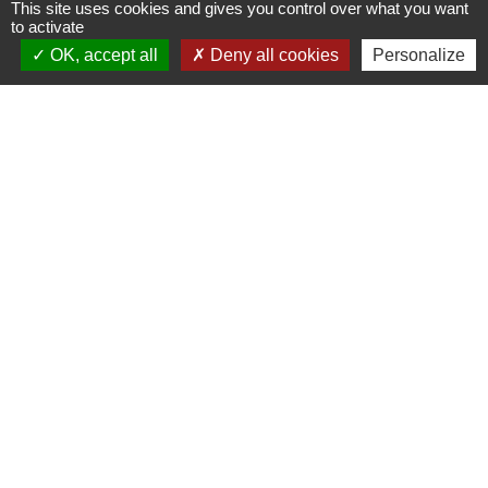
This site uses cookies and gives you control over what you want
+33 2 51 55 09 99
to activate
Contact par formulaire
OK, accept all
Deny all cookies
Personalize
✉️ Nous écrire
Liens
Pays de Saint Gilles Croix de Vie Agglomération
Pays de Saint Gilles Croix de Vie Tourisme
Conseil Départemental de la Vendée
Préfecture de la Vendée
Mentions légales
-
Politique de confidentialité
-
Accessibilité
-
Plan du site
-
Gestion des cookies