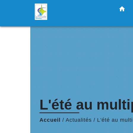
home
L'été au mult
Accueil
/
Actualités
/
L'été au mult