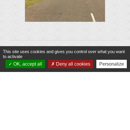
This site uses cookies and gives you control over what you want
to activate
OK, accept all
Deny all cookies
Personalize
Contacts
Mairie Le Fenouiller
Rue du Centre - BP 40545
85800 Le Fenouiller - FRANCE
+33 2 51 55 09 99
Contact par formulaire
✉️ Nous écrire